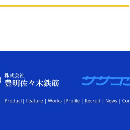
|
Product
|
Feature
|
Works
|
Profile
|
Recruit
|
News
|
Con