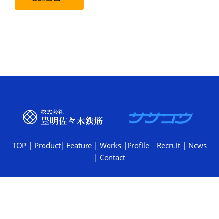
TOP
|
Product
|
Feature
|
Works
|
Profile
|
Recruit
|
News
|
Contact
©
（株）豊明佐々木鉄筋. All rights reserved.
2026